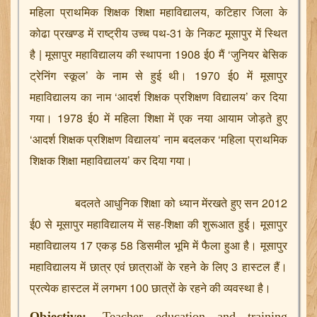
महिला प्राथमिक शिक्षक शिक्षा महाविद्यालय, कटिहार जिला के
Earth Filling Work Nivida
कोढा प्रखण्ड में राष्ट्रीय उच्च पथ-31 के निकट मूसापुर में स्थित
Office Order No.- 86
है | मूसापुर महाविद्यालय की स्थापना 1908 ई0 मैं ‘जुनियर बेसिक
कोटेशन – कंप्यूटर इत्यादि
ट्रेनिंग स्कूल’ के नाम से हुई थी। 1970 ई0 में मूसापुर
Necessary Information
महाविद्यालय का नाम ‘आदर्श शिक्षक प्रशिक्षण विद्यालय’ कर दिया
Nivida Latter No. 45
गया। 1978 ई0 में महिला शिक्षा में एक नया आयाम जोड़ते हुए
Nivida Latter No. 44
‘आदर्श शिक्षक प्रशिक्षण विद्यालय’ नाम बदलकर ‘महिला प्राथमिक
Nivida Latter No. 43
शिक्षक शिक्षा महाविद्यालय’ कर दिया गया।
Nivida letter No.14
Nivida letter No.14A
बदलते आधुनिक शिक्षा को ध्यान मेंरखते हुए सन 2012
Quotation for RO
ई0 से मूसापुर महाविद्यालय में सह-शिक्षा की शुरूआत हुई। मूसापुर
Amrit Kaal - Story Writing Competition
महाविद्यालय 17 एकड़ 58 डिसमील भूमि में फैला हुआ है। मूसापुर
नामांकन सूचना 2024
महाविद्यालय में छात्र एवं छात्राओं के रहने के लिए 3 हास्टल हैं।
आंतरिक पेंटिंग निविदा
प्रत्येक हास्टल में लगभग 100 छात्रों के रहने की व्यवस्था है।
Arts and Commerce (Session 2023-25)
Science (Session 2023-25)
Objective:-
Teacher education and training